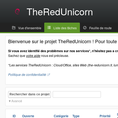
TheRedUnicorn
Vue d'ensemble
Liste des tâches
Feuille de route
Bienvenue sur le projet TheRedUnicorn ! Pour tout
Si vous avez identifié des problèmes sur nos services*, n'hésitez pas a c
Sachez que
votre aide
nous est précieuse.
*Les services TheRedUnicorn : Cloud/Office, sites Web (the-redunicorn.fr, lum
Politique de confidentialité
Rechercher dans ce projet
Avancé
ID
Ouverte
Catégorie
Type
Priorité