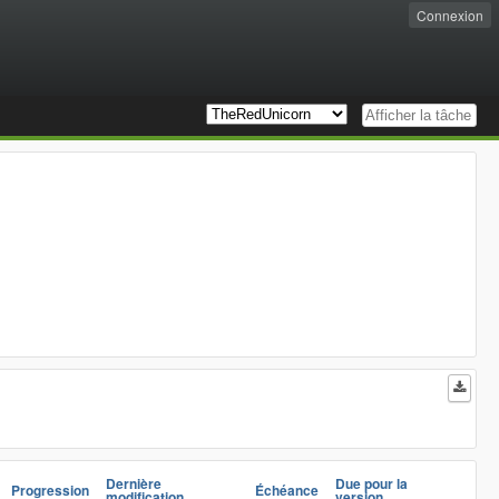
Connexion
Dernière
Due pour la
Progression
Échéance
modification
version