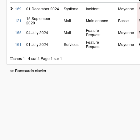
169
01 December 2024
Système
Incident
Moyenne
15 September
121
Mail
Maintenance
Basse
2020
Feature
165
04 July 2024
Mail
Moyenne
Request
Feature
161
01 July 2024
Services
Moyenne
Request
Tâches 1 - 4 sur 4
Page 1 sur 1
Raccourcis clavier