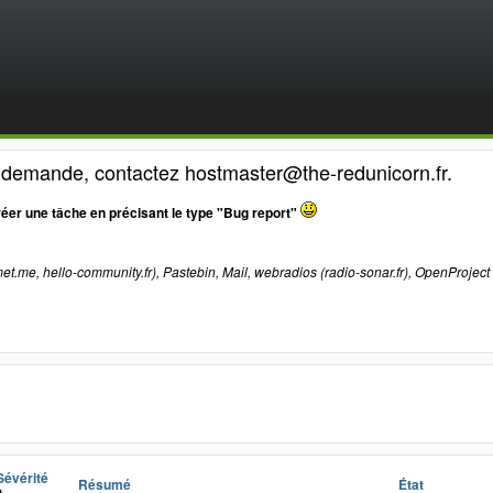
e demande, contactez hostmaster@the-redunicorn.fr.
réer une tâche en précisant le type "Bug report"
et.me, hello-community.fr), Pastebin, Mail, webradios (radio-sonar.fr), OpenProject
Sévérité
Résumé
État