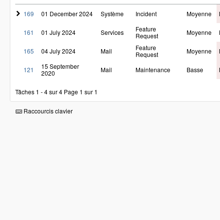
169
01 December 2024
Système
Incident
Moyenne
Feature
161
01 July 2024
Services
Moyenne
Request
Feature
165
04 July 2024
Mail
Moyenne
Request
15 September
121
Mail
Maintenance
Basse
2020
Tâches 1 - 4 sur 4
Page 1 sur 1
Raccourcis clavier