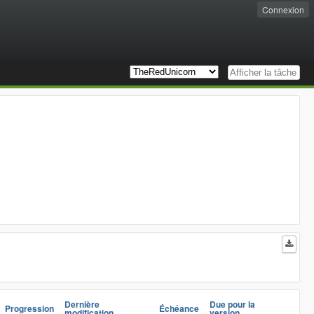
Connexion
Dernière
Due pour la
Progression
Échéance
modification
version