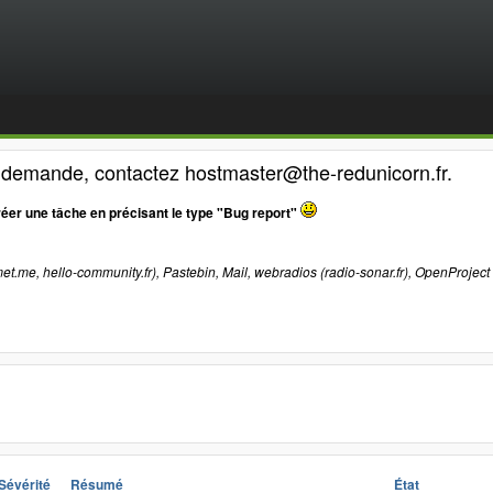
e demande, contactez hostmaster@the-redunicorn.fr.
réer une tâche en précisant le type "Bug report"
et.me, hello-community.fr), Pastebin, Mail, webradios (radio-sonar.fr), OpenProject
Sévérité
Résumé
État