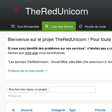
TheRedUnicorn
Vue d'ensemble
Liste des tâches
Feuille de route
Bienvenue sur le projet TheRedUnicorn ! Pour tout
Si vous avez identifié des problèmes sur nos services*, n'hésitez pas a c
Sachez que
votre aide
nous est précieuse.
*Les services TheRedUnicorn : Cloud/Office, sites Web (the-redunicorn.fr, lum
Politique de confidentialité
Rechercher dans ce projet
Avancé
ID
Ouverte
Catégorie
Type
Priorité