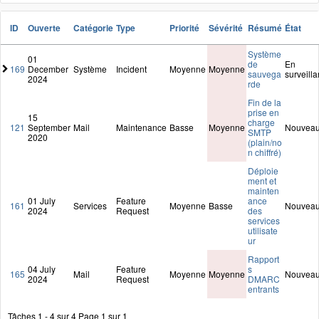
ID
Ouverte
Catégorie
Type
Priorité
Sévérité
Résumé
État
Système
01
de
En
169
December
Système
Incident
Moyenne
Moyenne
sauvega
surveill
2024
rde
Fin de la
prise en
15
charge
121
September
Mail
Maintenance
Basse
Moyenne
Nouvea
SMTP
2020
(plain/no
n chiffré)
Déploie
ment et
mainten
01 July
Feature
ance
161
Services
Moyenne
Basse
Nouvea
2024
Request
des
services
utilisate
ur
Rapport
04 July
Feature
s
165
Mail
Moyenne
Moyenne
Nouvea
2024
Request
DMARC
entrants
Tâches 1 - 4 sur 4
Page 1 sur 1