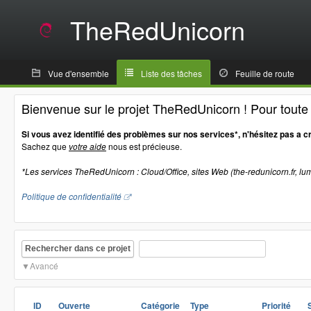
TheRedUnicorn
Vue d'ensemble
Liste des tâches
Feuille de route
Bienvenue sur le projet TheRedUnicorn ! Pour tout
Si vous avez identifié des problèmes sur nos services*, n'hésitez pas a c
Sachez que
votre aide
nous est précieuse.
*Les services TheRedUnicorn : Cloud/Office, sites Web (the-redunicorn.fr, lum
Politique de confidentialité
Rechercher dans ce projet
Avancé
ID
Ouverte
Catégorie
Type
Priorité