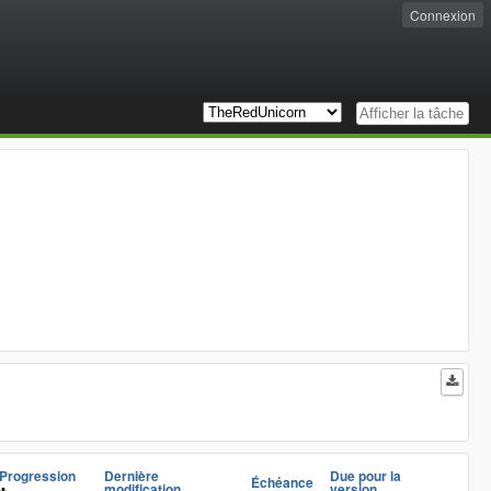
Connexion
Progression
Dernière
Due pour la
Échéance
modification
version