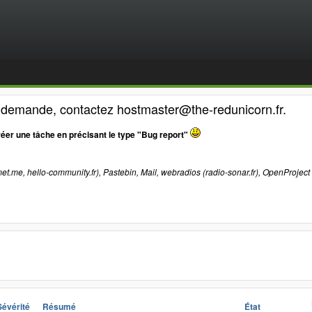
e demande, contactez hostmaster@the-redunicorn.fr.
réer une tâche en précisant le type "Bug report"
et.me, hello-community.fr), Pastebin, Mail, webradios (radio-sonar.fr), OpenProject
Sévérité
Résumé
État