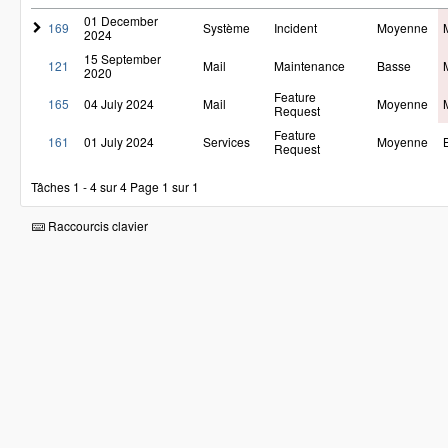
01 December
169
Système
Incident
Moyenne
2024
15 September
121
Mail
Maintenance
Basse
2020
Feature
165
04 July 2024
Mail
Moyenne
Request
Feature
161
01 July 2024
Services
Moyenne
Request
Tâches 1 - 4 sur 4
Page 1 sur 1
Raccourcis clavier