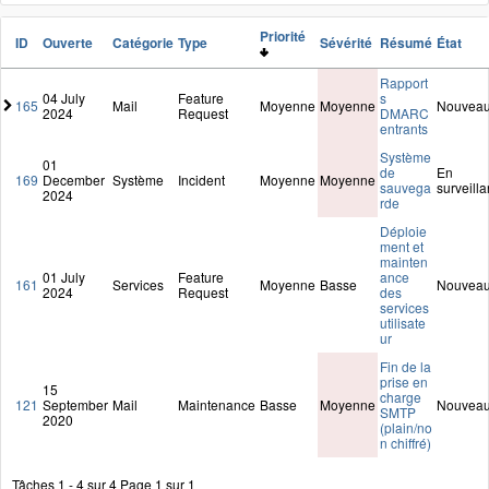
Priorité
ID
Ouverte
Catégorie
Type
Sévérité
Résumé
État
Rapport
04 July
Feature
s
165
Mail
Moyenne
Moyenne
Nouvea
2024
Request
DMARC
entrants
Système
01
de
En
169
December
Système
Incident
Moyenne
Moyenne
sauvega
surveill
2024
rde
Déploie
ment et
mainten
01 July
Feature
ance
161
Services
Moyenne
Basse
Nouvea
2024
Request
des
services
utilisate
ur
Fin de la
prise en
15
charge
121
September
Mail
Maintenance
Basse
Moyenne
Nouvea
SMTP
2020
(plain/no
n chiffré)
Tâches 1 - 4 sur 4
Page 1 sur 1