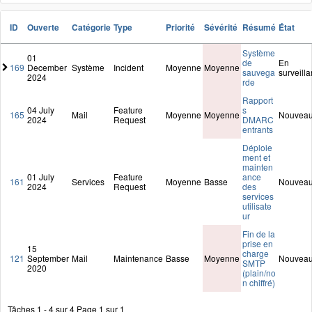
ID
Ouverte
Catégorie
Type
Priorité
Sévérité
Résumé
État
Système
01
de
En
169
December
Système
Incident
Moyenne
Moyenne
sauvega
surveill
2024
rde
Rapport
04 July
Feature
s
165
Mail
Moyenne
Moyenne
Nouvea
2024
Request
DMARC
entrants
Déploie
ment et
mainten
01 July
Feature
ance
161
Services
Moyenne
Basse
Nouvea
2024
Request
des
services
utilisate
ur
Fin de la
prise en
15
charge
121
September
Mail
Maintenance
Basse
Moyenne
Nouvea
SMTP
2020
(plain/no
n chiffré)
Tâches 1 - 4 sur 4
Page 1 sur 1