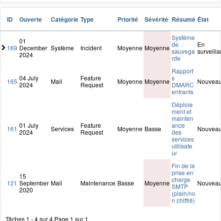
ID
Ouverte
Catégorie
Type
Priorité
Sévérité
Résumé
État
Système
01
de
En
169
December
Système
Incident
Moyenne
Moyenne
sauvega
surveill
2024
rde
Rapport
04 July
Feature
s
165
Mail
Moyenne
Moyenne
Nouvea
2024
Request
DMARC
entrants
Déploie
ment et
mainten
01 July
Feature
ance
161
Services
Moyenne
Basse
Nouvea
2024
Request
des
services
utilisate
ur
Fin de la
prise en
15
charge
121
September
Mail
Maintenance
Basse
Moyenne
Nouvea
SMTP
2020
(plain/no
n chiffré)
Tâches 1 - 4 sur 4
Page 1 sur 1