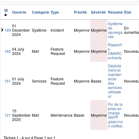
ID
Ouverte
Catégorie
Type
Priorité
Sévérité
Résumé
État
Système
01
de
En
169
December
Système
Incident
Moyenne
Moyenne
sauvega
surveill
2024
rde
Rapport
04 July
Feature
s
165
Mail
Moyenne
Moyenne
Nouvea
2024
Request
DMARC
entrants
Déploie
ment et
mainten
01 July
Feature
ance
161
Services
Moyenne
Basse
Nouvea
2024
Request
des
services
utilisate
ur
Fin de la
prise en
15
charge
121
September
Mail
Maintenance
Basse
Moyenne
Nouvea
SMTP
2020
(plain/no
n chiffré)
Tâches 1 - 4 sur 4
Page 1 sur 1