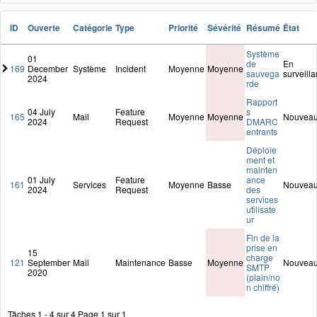
ID
Ouverte
Catégorie
Type
Priorité
Sévérité
Résumé
État
Système
01
de
En
169
December
Système
Incident
Moyenne
Moyenne
sauvega
surveill
2024
rde
Rapport
04 July
Feature
s
165
Mail
Moyenne
Moyenne
Nouvea
2024
Request
DMARC
entrants
Déploie
ment et
mainten
01 July
Feature
ance
161
Services
Moyenne
Basse
Nouvea
2024
Request
des
services
utilisate
ur
Fin de la
prise en
15
charge
121
September
Mail
Maintenance
Basse
Moyenne
Nouvea
SMTP
2020
(plain/no
n chiffré)
Tâches 1 - 4 sur 4
Page 1 sur 1