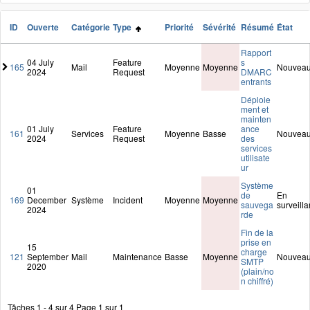
ID
Ouverte
Catégorie
Type
Priorité
Sévérité
Résumé
État
Rapport
04 July
Feature
s
165
Mail
Moyenne
Moyenne
Nouvea
2024
Request
DMARC
entrants
Déploie
ment et
mainten
01 July
Feature
ance
161
Services
Moyenne
Basse
Nouvea
2024
Request
des
services
utilisate
ur
Système
01
de
En
169
December
Système
Incident
Moyenne
Moyenne
sauvega
surveill
2024
rde
Fin de la
prise en
15
charge
121
September
Mail
Maintenance
Basse
Moyenne
Nouvea
SMTP
2020
(plain/no
n chiffré)
Tâches 1 - 4 sur 4
Page 1 sur 1