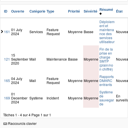
Résumé
ID
Ouverte
Catégorie
Type
Priorité
Sévérité
État
Déploiem
ent et
01 July
Feature
maintena
161
Services
Moyenne
Basse
Nouve
2024
Request
nce des
services
utilisateur
Fin de la
prise en
15
charge
121
September
Mail
Maintenance
Basse
Moyenne
Nouve
SMTP
2020
(plain/no
n chiffré)
Rapports
04 July
Feature
165
Mail
Moyenne
Moyenne
DMARC
Nouve
2024
Request
entrants
Système
01
de
En
169
December
Système
Incident
Moyenne
Moyenne
sauvegar
surveil
2024
de
Tâches 1 - 4 sur 4
Page 1 sur 1
Raccourcis clavier