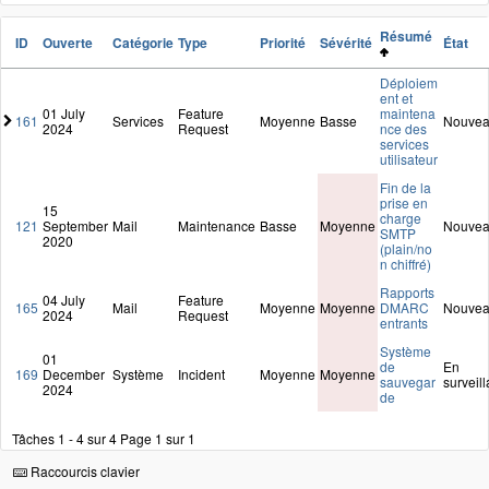
Résumé
ID
Ouverte
Catégorie
Type
Priorité
Sévérité
État
Déploiem
ent et
01 July
Feature
maintena
161
Services
Moyenne
Basse
Nouve
2024
Request
nce des
services
utilisateur
Fin de la
prise en
15
charge
121
September
Mail
Maintenance
Basse
Moyenne
Nouve
SMTP
2020
(plain/no
n chiffré)
Rapports
04 July
Feature
165
Mail
Moyenne
Moyenne
DMARC
Nouve
2024
Request
entrants
Système
01
de
En
169
December
Système
Incident
Moyenne
Moyenne
sauvegar
surveil
2024
de
Tâches 1 - 4 sur 4
Page 1 sur 1
Raccourcis clavier