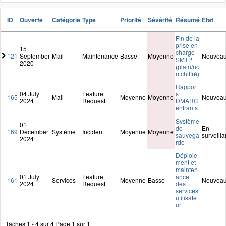
ID
Ouverte
Catégorie
Type
Priorité
Sévérité
Résumé
État
Fin de la
prise en
15
charge
121
September
Mail
Maintenance
Basse
Moyenne
Nouvea
SMTP
2020
(plain/no
n chiffré)
Rapport
04 July
Feature
s
165
Mail
Moyenne
Moyenne
Nouvea
2024
Request
DMARC
entrants
Système
01
de
En
169
December
Système
Incident
Moyenne
Moyenne
sauvega
surveill
2024
rde
Déploie
ment et
mainten
01 July
Feature
ance
161
Services
Moyenne
Basse
Nouvea
2024
Request
des
services
utilisate
ur
Tâches 1 - 4 sur 4
Page 1 sur 1