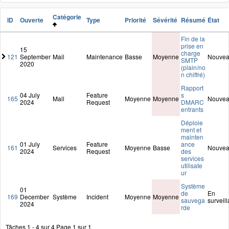
Catégorie
ID
Ouverte
Type
Priorité
Sévérité
Résumé
État
Fin de la
prise en
15
charge
121
September
Mail
Maintenance
Basse
Moyenne
Nouve
SMTP
2020
(plain/no
n chiffré)
Rapport
04 July
Feature
s
165
Mail
Moyenne
Moyenne
Nouve
2024
Request
DMARC
entrants
Déploie
ment et
mainten
01 July
Feature
ance
161
Services
Moyenne
Basse
Nouve
2024
Request
des
services
utilisate
ur
Système
01
de
En
169
December
Système
Incident
Moyenne
Moyenne
sauvega
surveil
2024
rde
Tâches 1 - 4 sur 4
Page 1 sur 1