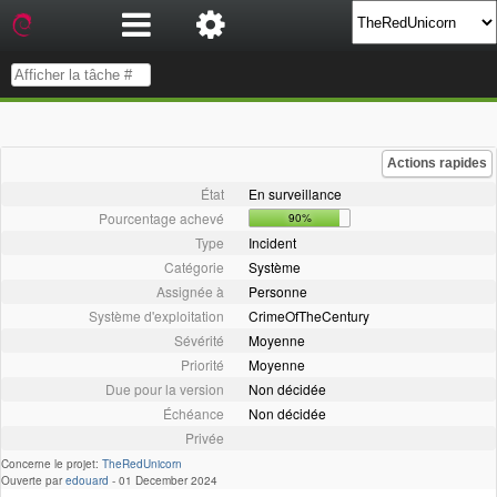
Actions rapides
État
En surveillance
Pourcentage achevé
90%
Type
Incident
Catégorie
Système
Assignée à
Personne
Système d'exploitation
CrimeOfTheCentury
Sévérité
Moyenne
Priorité
Moyenne
Due pour la version
Non décidée
Échéance
Non décidée
Privée
Concerne le projet:
TheRedUnicorn
Ouverte par
edouard
-
01 December 2024