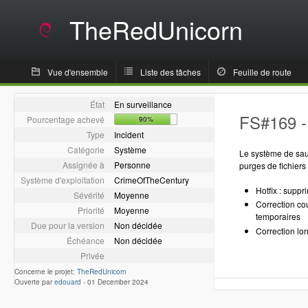
TheRedUnicorn
Vue d'ensemble
Liste des tâches
Feuille de route
État
En surveillance
FS#169 -
Pourcentage achevé
90%
Type
Incident
Catégorie
Système
Le système de sau
Assignée à
Personne
purges de fichier
Système d'exploitation
CrimeOfTheCentury
Hotfix : suppr
Sévérité
Moyenne
Correction cou
Priorité
Moyenne
temporaires
Due pour la version
Non décidée
Correction lo
Échéance
Non décidée
Privée
Concerne le projet:
TheRedUnicorn
Ouverte par
edouard
-
01 December 2024