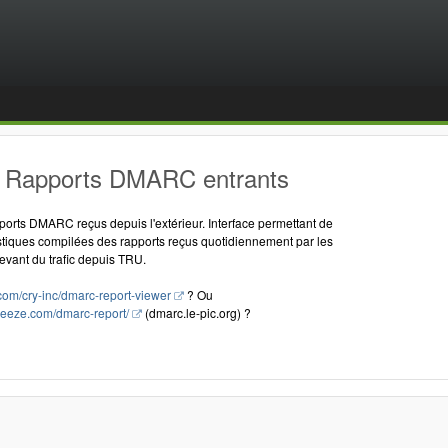
 Rapports DMARC entrants
ports DMARC reçus depuis l'extérieur. Interface permettant de
tistiques compilées des rapports reçus quotidiennement par les
evant du trafic depuis TRU.
.com/cry-inc/dmarc-report-viewer
? Ou
neeze.com/dmarc-report/
(dmarc.le-pic.org) ?