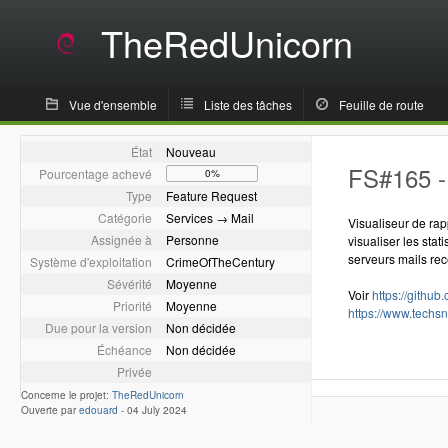
TheRedUnicorn
Vue d'ensemble
Liste des tâches
Feuille de route
État
Nouveau
FS#165 -
Pourcentage achevé
0%
Type
Feature Request
Catégorie
Services → Mail
Visualiseur de rap
Assignée à
Personne
visualiser les sta
serveurs mails rec
Système d'exploitation
CrimeOfTheCentury
Sévérité
Moyenne
Voir
https://github
Priorité
Moyenne
https://www.techs
Due pour la version
Non décidée
Échéance
Non décidée
Privée
Concerne le projet:
TheRedUnicorn
Ouverte par
edouard
-
04 July 2024