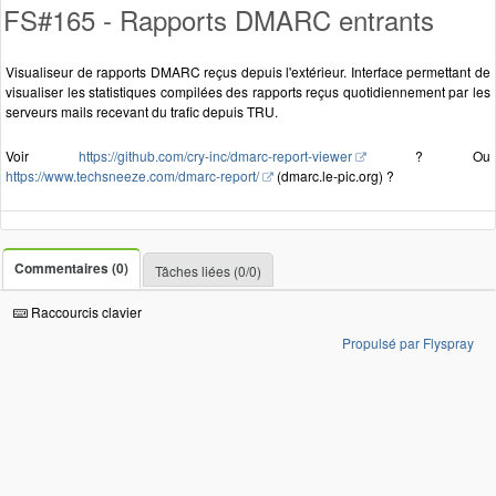
FS#165 - Rapports DMARC entrants
Visualiseur de rapports DMARC reçus depuis l'extérieur. Interface permettant de
visualiser les statistiques compilées des rapports reçus quotidiennement par les
serveurs mails recevant du trafic depuis TRU.
Voir
https://github.com/cry-inc/dmarc-report-viewer
? Ou
https://www.techsneeze.com/dmarc-report/
(dmarc.le-pic.org) ?
Commentaires (0)
Tâches liées (0/0)
Raccourcis clavier
Propulsé par Flyspray