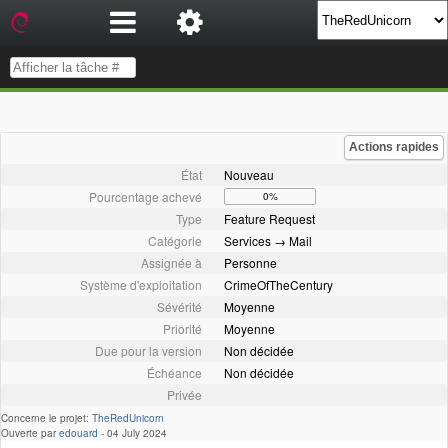
Actions rapides
État
Nouveau
Pourcentage achevé
0%
Type
Feature Request
Catégorie
Services → Mail
Assignée à
Personne
Système d'exploitation
CrimeOfTheCentury
Sévérité
Moyenne
Priorité
Moyenne
Due pour la version
Non décidée
Échéance
Non décidée
Privée
Concerne le projet:
TheRedUnicorn
Ouverte par
edouard
-
04 July 2024