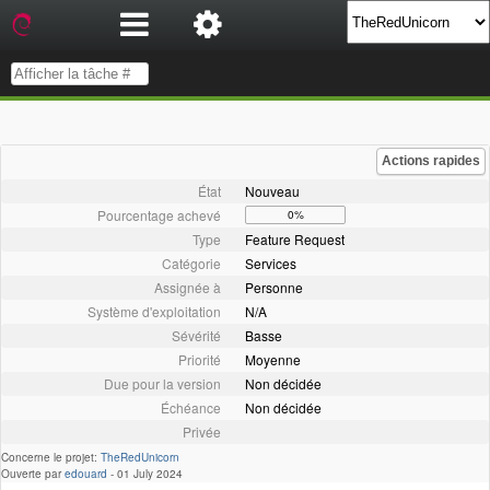
Actions rapides
État
Nouveau
Pourcentage achevé
0%
Type
Feature Request
Catégorie
Services
Assignée à
Personne
Système d'exploitation
N/A
Sévérité
Basse
Priorité
Moyenne
Due pour la version
Non décidée
Échéance
Non décidée
Privée
Concerne le projet:
TheRedUnicorn
Ouverte par
edouard
-
01 July 2024