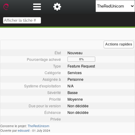
Actions rapides
État
Nouveau
Pourcentage achevé
0%
Type
Feature Request
Catégorie
Services
Assignée à
Personne
Système d'exploitation
N/A
Sévérité
Basse
Priorité
Moyenne
Due pour la version
Non décidée
Échéance
Non décidée
Privée
Concerne le projet:
TheRedUnicorn
Ouverte par
edouard
-
01 July 2024