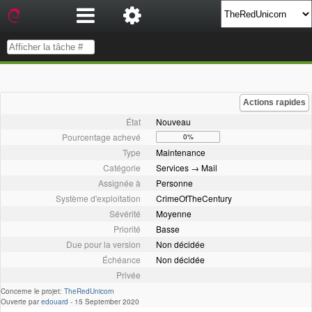
Actions rapides
État
Nouveau
Pourcentage achevé
0%
Type
Maintenance
Catégorie
Services → Mail
Assignée à
Personne
Système d'exploitation
CrimeOfTheCentury
Sévérité
Moyenne
Priorité
Basse
Due pour la version
Non décidée
Échéance
Non décidée
Privée
Concerne le projet:
TheRedUnicorn
Ouverte par
edouard
-
15 September 2020