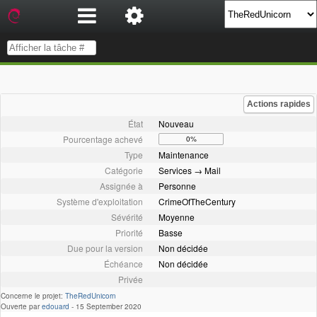
Actions rapides
État
Nouveau
Pourcentage achevé
0%
Type
Maintenance
Catégorie
Services → Mail
Assignée à
Personne
Système d'exploitation
CrimeOfTheCentury
Sévérité
Moyenne
Priorité
Basse
Due pour la version
Non décidée
Échéance
Non décidée
Privée
Concerne le projet:
TheRedUnicorn
Ouverte par
edouard
-
15 September 2020